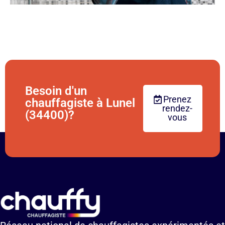
Besoin d'un
Prenez
chauffagiste à Lunel
rendez-
(34400)?
vous