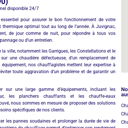
90)
nnel disponible 24/7
essentiel pour assurer le bon fonctionnement de votre
rt thermique optimal tout au long de l’année. À Juvignac,
ent, de jour comme de nuit, pour répondre à tous vos
dépannage ou d’un entretien.
a ville, notamment les Garrigues, les Constellations et le
 sur une chaudière défectueuse, d’un remplacement de
l équipement, nos chauffagistes mettent leur expertise à
’éviter toute aggravation d’un problème et de garantir un
No
ller sur une large gamme d’équipements, incluant les
au
, les planchers chauffants et les chauffe-eaux
rouvé, nous sommes en mesure de proposer des solutions
Cha
soins spécifiques de nos clients.
Cha
ter les pannes soudaines et prolonger la durée de vie de
Cha
du système de chauffage permet d’optimiser son rendement