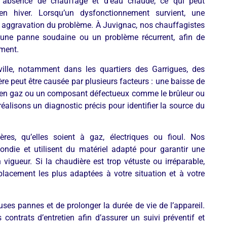
 absence de chauffage et d’eau chaude, ce qui peut
en hiver. Lorsqu’un dysfonctionnement survient, une
ne aggravation du problème. À Juvignac, nos chauffagistes
r une panne soudaine ou un problème récurrent, afin de
ement.
ille, notamment dans les quartiers des Garrigues, des
re peut être causée par plusieurs facteurs : une baisse de
on en gaz ou un composant défectueux comme le brûleur ou
éalisons un diagnostic précis pour identifier la source du
es, qu’elles soient à gaz, électriques ou fioul. Nos
ondie et utilisent du matériel adapté pour garantir une
igueur. Si la chaudière est trop vétuste ou irréparable,
lacement les plus adaptées à votre situation et à votre
uses pannes et de prolonger la durée de vie de l’appareil.
ontrats d’entretien afin d’assurer un suivi préventif et